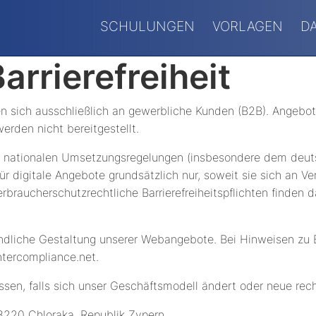
SCHULUNGEN
VORLAGEN
D
arrierefreiheit
en sich ausschließlich an gewerbliche Kunden (B2B). Angebote
erden nicht bereitgestellt.
 nationalen Umsetzungsregelungen (insbesondere dem deutsc
ür digitale Angebote grundsätzlich nur, soweit sie sich an V
rbraucherschutzrechtliche Barrierefreiheitspflichten finden
undliche Gestaltung unserer Webangebote. Bei Hinweisen zu B
ntercompliance.net.
sen, falls sich unser Geschäftsmodell ändert oder neue recht
 8220 Chloraka, Republik Zypern